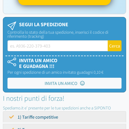
SEGUI LA SPEDIZIONE
Controlla lo stato della tua spedizione, inserisci il codice di
riferimento (tracking)
INVITA UN AMICO
E GUADAGNA !!!
Per ogni spedizione di un amico invitato guadagni 0,10 €
INVITA UN AMICO
I nostri punti di forza!
Spediamo.it e' presente per le tue spedizioni anche a SIPONTO
1) Tariffe competitive