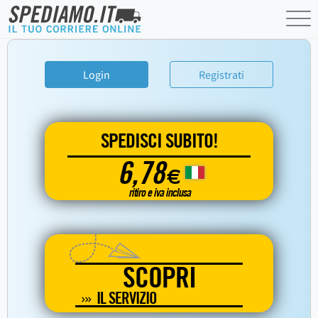
Login
Registrati
SPEDISCI SUBITO!
6,78
€
ritiro e iva inclusa
SCOPRI
IL SERVIZIO