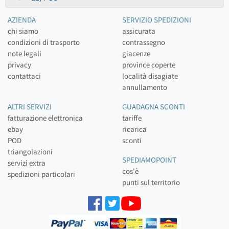
AZIENDA
SERVIZIO SPEDIZIONI
chi siamo
assicurata
condizioni di trasporto
contrassegno
note legali
giacenze
privacy
province coperte
contattaci
località disagiate
annullamento
ALTRI SERVIZI
GUADAGNA SCONTI
fatturazione elettronica
tariffe
ebay
ricarica
POD
sconti
triangolazioni
SPEDIAMOPOINT
servizi extra
cos'è
spedizioni particolari
punti sul territorio