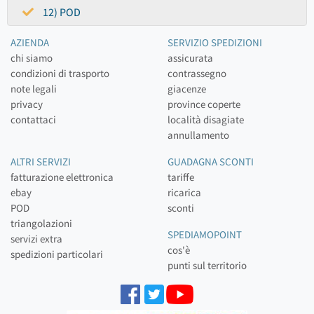
12) POD
AZIENDA
SERVIZIO SPEDIZIONI
chi siamo
assicurata
condizioni di trasporto
contrassegno
note legali
giacenze
privacy
province coperte
contattaci
località disagiate
annullamento
ALTRI SERVIZI
GUADAGNA SCONTI
fatturazione elettronica
tariffe
ebay
ricarica
POD
sconti
triangolazioni
SPEDIAMOPOINT
servizi extra
cos'è
spedizioni particolari
punti sul territorio