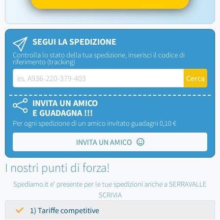
SEGUI LA SPEDIZIONE
Controlla lo stato della tua spedizione, inserisci il codice di
riferimento (tracking)
INVITA UN AMICO
E GUADAGNA !!!
Per ogni spedizione di un amico invitato guadagni 0,10 €
INVITA UN AMICO
I nostri punti di forza!
Spediamo.it e' presente per le tue spedizioni anche a SERRAVALLE
SCRIVIA
1) Tariffe competitive