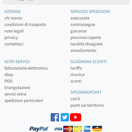
AZIENDA
SERVIZIO SPEDIZIONI
chi siamo
assicurata
condizioni di trasporto
contrassegno
note legali
giacenze
privacy
province coperte
contattaci
località disagiate
annullamento
ALTRI SERVIZI
GUADAGNA SCONTI
fatturazione elettronica
tariffe
ebay
ricarica
POD
sconti
triangolazioni
SPEDIAMOPOINT
servizi extra
cos'è
spedizioni particolari
punti sul territorio