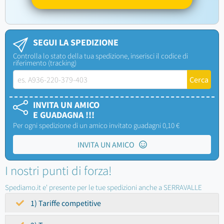
SEGUI LA SPEDIZIONE
Controlla lo stato della tua spedizione, inserisci il codice di
riferimento (tracking)
INVITA UN AMICO
E GUADAGNA !!!
Per ogni spedizione di un amico invitato guadagni 0,10 €
INVITA UN AMICO
I nostri punti di forza!
Spediamo.it e' presente per le tue spedizioni anche a SERRAVALLE
1) Tariffe competitive