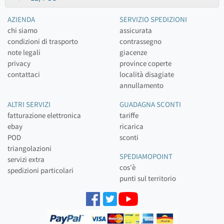
AZIENDA
SERVIZIO SPEDIZIONI
chi siamo
assicurata
condizioni di trasporto
contrassegno
note legali
giacenze
privacy
province coperte
contattaci
località disagiate
annullamento
ALTRI SERVIZI
GUADAGNA SCONTI
fatturazione elettronica
tariffe
ebay
ricarica
POD
sconti
triangolazioni
SPEDIAMOPOINT
servizi extra
cos'è
spedizioni particolari
punti sul territorio