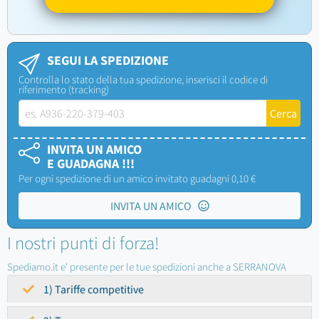
SEGUI LA SPEDIZIONE
Controlla lo stato della tua spedizione, inserisci il codice di
riferimento (tracking)
INVITA UN AMICO
E GUADAGNA !!!
Per ogni spedizione di un amico invitato guadagni 0,10 €
INVITA UN AMICO
I nostri punti di forza!
Spediamo.it e' presente per le tue spedizioni anche a SERRANOVA
1) Tariffe competitive