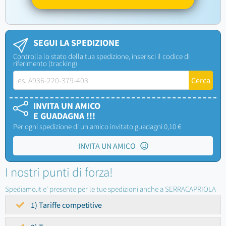
SEGUI LA SPEDIZIONE
Controlla lo stato della tua spedizione, inserisci il codice di
riferimento (tracking)
INVITA UN AMICO
E GUADAGNA !!!
Per ogni spedizione di un amico invitato guadagni 0,10 €
INVITA UN AMICO
I nostri punti di forza!
Spediamo.it e' presente per le tue spedizioni anche a SERRACAPRIOLA
1) Tariffe competitive