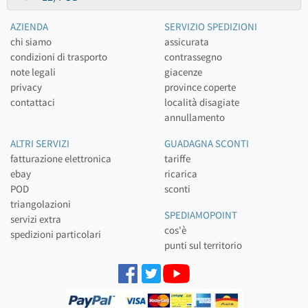
AZIENDA
SERVIZIO SPEDIZIONI
chi siamo
assicurata
condizioni di trasporto
contrassegno
note legali
giacenze
privacy
province coperte
contattaci
località disagiate
annullamento
ALTRI SERVIZI
GUADAGNA SCONTI
fatturazione elettronica
tariffe
ebay
ricarica
POD
sconti
triangolazioni
SPEDIAMOPOINT
servizi extra
cos'è
spedizioni particolari
punti sul territorio