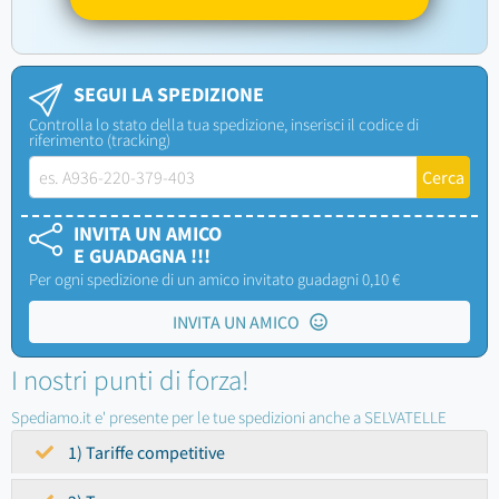
SEGUI LA SPEDIZIONE
Controlla lo stato della tua spedizione, inserisci il codice di
riferimento (tracking)
INVITA UN AMICO
E GUADAGNA !!!
Per ogni spedizione di un amico invitato guadagni 0,10 €
INVITA UN AMICO
I nostri punti di forza!
Spediamo.it e' presente per le tue spedizioni anche a SELVATELLE
1) Tariffe competitive