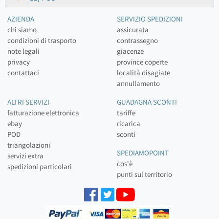
AZIENDA
SERVIZIO SPEDIZIONI
chi siamo
assicurata
condizioni di trasporto
contrassegno
note legali
giacenze
privacy
province coperte
contattaci
località disagiate
annullamento
ALTRI SERVIZI
GUADAGNA SCONTI
fatturazione elettronica
tariffe
ebay
ricarica
POD
sconti
triangolazioni
SPEDIAMOPOINT
servizi extra
cos'è
spedizioni particolari
punti sul territorio