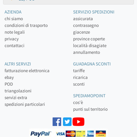
AZIENDA
SERVIZIO SPEDIZIONI
chi siamo
assicurata
condizioni di trasporto
contrassegno
note legali
giacenze
privacy
province coperte
contattaci
località disagiate
annullamento
ALTRI SERVIZI
GUADAGNA SCONTI
fatturazione elettronica
tariffe
ebay
ricarica
POD
sconti
triangolazioni
SPEDIAMOPOINT
servizi extra
cos'è
spedizioni particolari
punti sul territorio