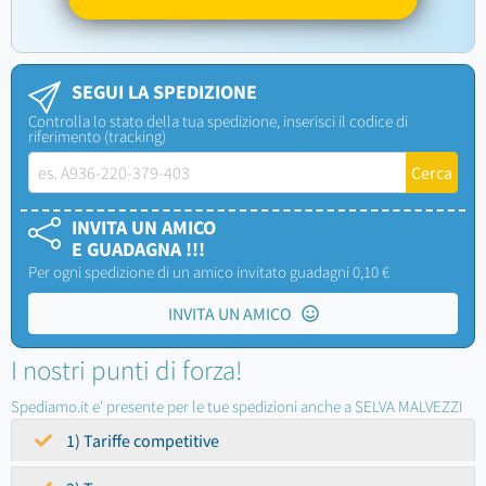
SEGUI LA SPEDIZIONE
Controlla lo stato della tua spedizione, inserisci il codice di
riferimento (tracking)
INVITA UN AMICO
E GUADAGNA !!!
Per ogni spedizione di un amico invitato guadagni 0,10 €
INVITA UN AMICO
I nostri punti di forza!
Spediamo.it e' presente per le tue spedizioni anche a SELVA MALVEZZI
1) Tariffe competitive