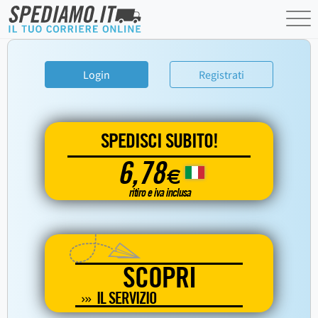
Login
Registrati
SPEDISCI SUBITO!
6,78
€
ritiro e iva inclusa
SCOPRI
IL SERVIZIO