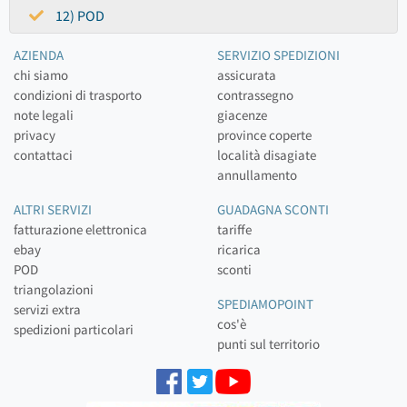
12) POD
AZIENDA
SERVIZIO SPEDIZIONI
chi siamo
assicurata
condizioni di trasporto
contrassegno
note legali
giacenze
privacy
province coperte
contattaci
località disagiate
annullamento
ALTRI SERVIZI
GUADAGNA SCONTI
fatturazione elettronica
tariffe
ebay
ricarica
POD
sconti
triangolazioni
SPEDIAMOPOINT
servizi extra
cos'è
spedizioni particolari
punti sul territorio