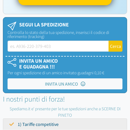
SEGUI LA SPEDIZIONE
Controlla lo stato della tua spedizione, inserisci il codice di
riferimento (tracking)
INVITA UN AMICO
E GUADAGNA !!!
Per ogni spedizione di un amico invitato guadagni 0,10 €
INVITA UN AMICO
I nostri punti di forza!
Spediamo.it e' presente per le tue spedizioni anche a SCERNE DI
PINETO
1) Tariffe competitive