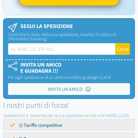
SEGUI LA SPEDIZIONE
Controlla lo stato della tua spedizione, inserisci il codice di
riferimento (tracking)
INVITA UN AMICO
E GUADAGNA !!!
Per ogni spedizione di un amico invitato guadagni 0,10 €
INVITA UN AMICO
I nostri punti di forza!
Spediamo.it e' presente per le tue spedizioni anche a SCANDELUZZA
1) Tariffe competitive