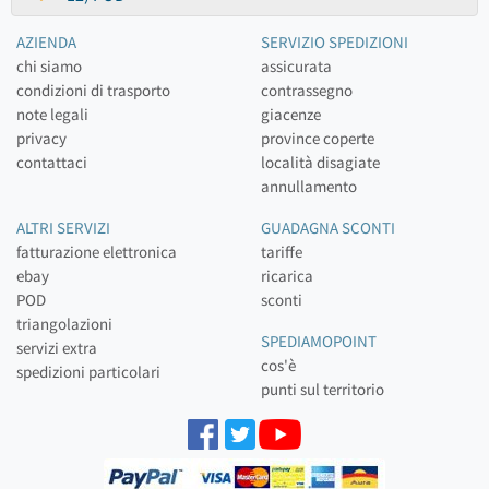
AZIENDA
SERVIZIO SPEDIZIONI
chi siamo
assicurata
condizioni di trasporto
contrassegno
note legali
giacenze
privacy
province coperte
contattaci
località disagiate
annullamento
ALTRI SERVIZI
GUADAGNA SCONTI
fatturazione elettronica
tariffe
ebay
ricarica
POD
sconti
triangolazioni
SPEDIAMOPOINT
servizi extra
cos'è
spedizioni particolari
punti sul territorio