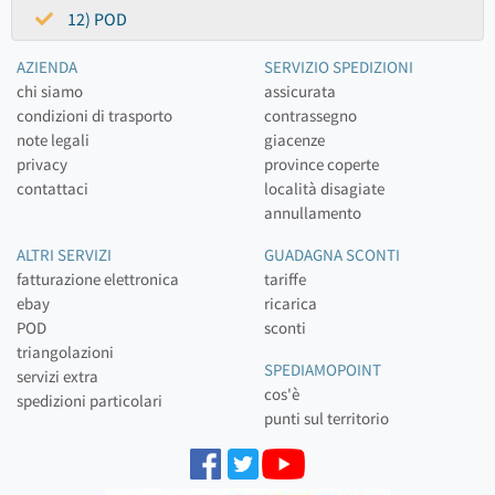
12) POD
AZIENDA
SERVIZIO SPEDIZIONI
chi siamo
assicurata
condizioni di trasporto
contrassegno
note legali
giacenze
privacy
province coperte
contattaci
località disagiate
annullamento
ALTRI SERVIZI
GUADAGNA SCONTI
fatturazione elettronica
tariffe
ebay
ricarica
POD
sconti
triangolazioni
SPEDIAMOPOINT
servizi extra
cos'è
spedizioni particolari
punti sul territorio