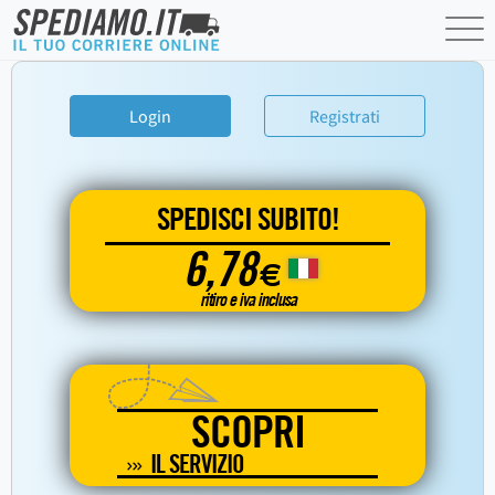
Login
Registrati
SPEDISCI SUBITO!
6,78
€
ritiro e iva inclusa
SCOPRI
IL SERVIZIO