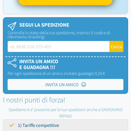
SEGUI LA SPEDIZIONE
Controlla lo stato della tua spedizione, inserisci il codice di
riferimento (tracking)
INVITA UN AMICO
E GUADAGNA !!!
Per ogni spedizione di un amico invitato guadagni 0,10 €
INVITA UN AMICO
I nostri punti di forza!
Spediamo.it e' presente per le tue spedizioni anche a SAVIGNANO
IRPINO
1) Tariffe competitive