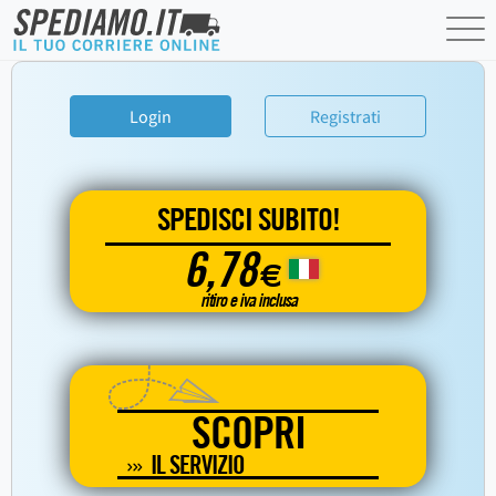
Login
Registrati
SPEDISCI SUBITO!
6,78
€
ritiro e iva inclusa
SCOPRI
IL SERVIZIO