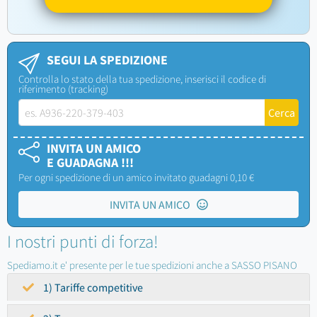
SEGUI LA SPEDIZIONE
Controlla lo stato della tua spedizione, inserisci il codice di
riferimento (tracking)
INVITA UN AMICO
E GUADAGNA !!!
Per ogni spedizione di un amico invitato guadagni 0,10 €
INVITA UN AMICO
I nostri punti di forza!
Spediamo.it e' presente per le tue spedizioni anche a SASSO PISANO
1) Tariffe competitive