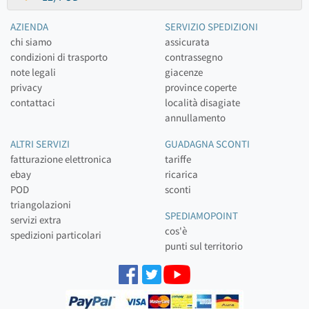
AZIENDA
SERVIZIO SPEDIZIONI
chi siamo
assicurata
condizioni di trasporto
contrassegno
note legali
giacenze
privacy
province coperte
contattaci
località disagiate
annullamento
ALTRI SERVIZI
GUADAGNA SCONTI
fatturazione elettronica
tariffe
ebay
ricarica
POD
sconti
triangolazioni
SPEDIAMOPOINT
servizi extra
cos'è
spedizioni particolari
punti sul territorio