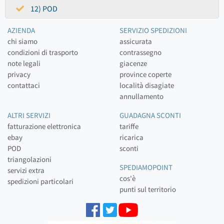
12) POD
AZIENDA
SERVIZIO SPEDIZIONI
chi siamo
assicurata
condizioni di trasporto
contrassegno
note legali
giacenze
privacy
province coperte
contattaci
località disagiate
annullamento
ALTRI SERVIZI
GUADAGNA SCONTI
fatturazione elettronica
tariffe
ebay
ricarica
POD
sconti
triangolazioni
SPEDIAMOPOINT
servizi extra
cos'è
spedizioni particolari
punti sul territorio