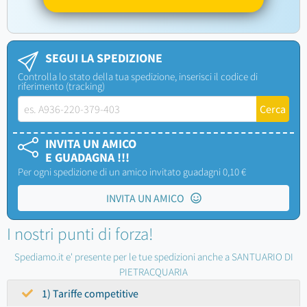
SEGUI LA SPEDIZIONE
Controlla lo stato della tua spedizione, inserisci il codice di
riferimento (tracking)
INVITA UN AMICO
E GUADAGNA !!!
Per ogni spedizione di un amico invitato guadagni 0,10 €
INVITA UN AMICO
I nostri punti di forza!
Spediamo.it e' presente per le tue spedizioni anche a SANTUARIO DI
PIETRACQUARIA
1) Tariffe competitive