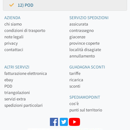
12) POD
AZIENDA
SERVIZIO SPEDIZIONI
chi siamo
assicurata
condizioni di trasporto
contrassegno
note legali
giacenze
privacy
province coperte
contattaci
località disagiate
annullamento
ALTRI SERVIZI
GUADAGNA SCONTI
fatturazione elettronica
tariffe
ebay
ricarica
POD
sconti
triangolazioni
SPEDIAMOPOINT
servizi extra
cos'è
spedizioni particolari
punti sul territorio