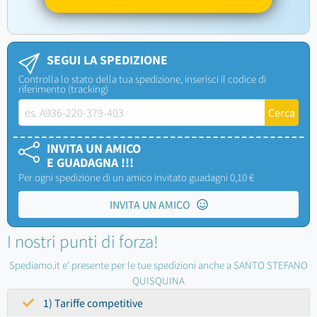
SEGUI LA SPEDIZIONE
Controlla lo stato della tua spedizione, inserisci il codice di
riferimento (tracking)
INVITA UN AMICO
E GUADAGNA !!!
Per ogni spedizione di un amico invitato guadagni 0,10 €
INVITA UN AMICO
I nostri punti di forza!
Spediamo.it e' presente per le tue spedizioni anche a SANTO STEFANO
QUISQUINA
1) Tariffe competitive