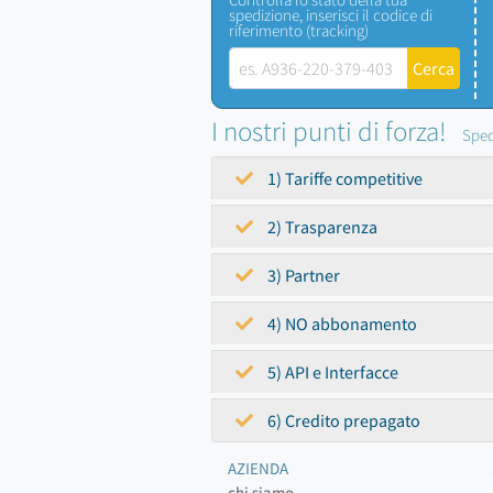
spedizione, inserisci il codice di
riferimento (tracking)
I nostri punti di forza!
Sped
1) Tariffe competitive
2) Trasparenza
3) Partner
4) NO abbonamento
5) API e Interfacce
6) Credito prepagato
AZIENDA
chi siamo