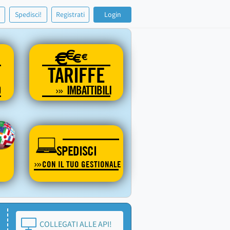
!
Spedisci!
Registrati
Login
€
€
€
€
TARIFFE
O
IMBATTIBILI
SPEDISCI
CON IL TUO GESTIONALE
COLLEGATI ALLE API!