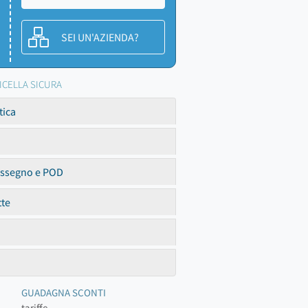
SEI UN'AZIENDA?
RICELLA SICURA
tica
assegno e POD
tte
GUADAGNA SCONTI
tariffe