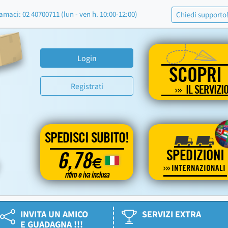
amaci: 02 40700711 (lun - ven h. 10:00-12:00)
Chiedi supporto
Login
SCOPRI
Registrati
IL SERVIZI
SPEDISCI SUBITO!
SPEDIZIONI
6,78
€
INTERNAZIONALI
ritiro e iva inclusa
INVITA UN AMICO
SERVIZI EXTRA
E GUADAGNA !!!