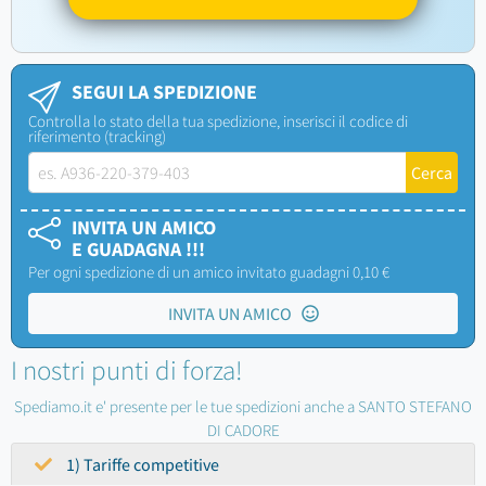
SEGUI LA SPEDIZIONE
Controlla lo stato della tua spedizione, inserisci il codice di
riferimento (tracking)
INVITA UN AMICO
E GUADAGNA !!!
Per ogni spedizione di un amico invitato guadagni 0,10 €
INVITA UN AMICO
I nostri punti di forza!
Spediamo.it e' presente per le tue spedizioni anche a SANTO STEFANO
DI CADORE
1) Tariffe competitive