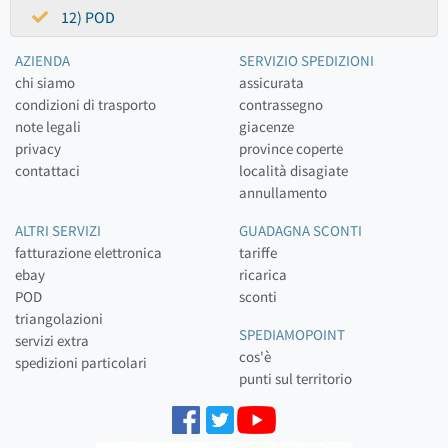
12) POD
AZIENDA
SERVIZIO SPEDIZIONI
chi siamo
assicurata
condizioni di trasporto
contrassegno
note legali
giacenze
privacy
province coperte
contattaci
località disagiate
annullamento
ALTRI SERVIZI
GUADAGNA SCONTI
fatturazione elettronica
tariffe
ebay
ricarica
POD
sconti
triangolazioni
SPEDIAMOPOINT
servizi extra
cos'è
spedizioni particolari
punti sul territorio