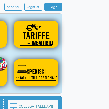
!
Spedisci!
Registrati
Login
€
€
€
€
TARIFFE
O
IMBATTIBILI
SPEDISCI
CON IL TUO GESTIONALE
COLLEGATI ALLE API!