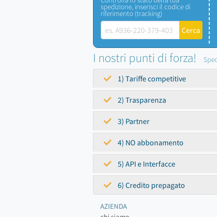
spedizione, inserisci il codice di
riferimento (tracking)
I nostri punti di forza!
Sped
1) Tariffe competitive
2) Trasparenza
3) Partner
4) NO abbonamento
5) API e Interfacce
6) Credito prepagato
AZIENDA
chi siamo