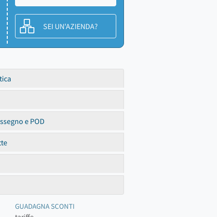
SEI UN'AZIENDA?
tica
assegno e POD
tte
GUADAGNA SCONTI
tariffe