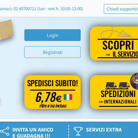
amaci: 02 40700711 (lun - ven h. 10:00-12:00)
Chiedi supporto
Login
SCOPRI
Registrati
IL SERVIZI
SPEDISCI SUBITO!
SPEDIZIONI
6,78
€
INTERNAZIONALI
ritiro e iva inclusa
INVITA UN AMICO
SERVIZI EXTRA
E GUADAGNA !!!