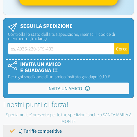
SEGUI LA SPEDIZIONE
Controlla lo stato della tua spedizione, inserisci il codice di
riferimento (tracking)
INVITA UN AMICO
E GUADAGNA !!!
Per ogni spedizione di un amico invitato guadagni 0,10 €
INVITA UN AMICO
I nostri punti di forza!
Spediamo.it e' presente per le tue spedizioni anche a SANTA MARIA A
MONTE
1) Tariffe competitive