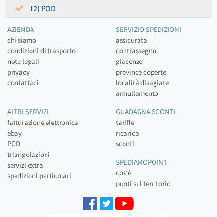
12) POD
AZIENDA
SERVIZIO SPEDIZIONI
chi siamo
assicurata
condizioni di trasporto
contrassegno
note legali
giacenze
privacy
province coperte
contattaci
località disagiate
annullamento
ALTRI SERVIZI
GUADAGNA SCONTI
fatturazione elettronica
tariffe
ebay
ricarica
POD
sconti
triangolazioni
SPEDIAMOPOINT
servizi extra
cos'è
spedizioni particolari
punti sul territorio