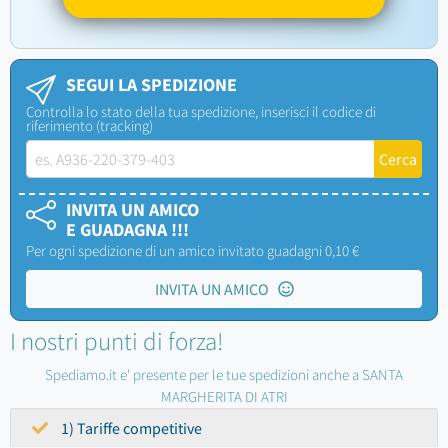
SEGUI LA SPEDIZIONE
Controlla lo stato della tua spedizione, inserisci il codice di
riferimento (tracking)
INVITA UN AMICO
E GUADAGNA !!!
Per ogni spedizione di un amico invitato guadagni 0,10 €
INVITA UN AMICO
I nostri punti di forza!
Spediamo.it e' presente per le tue spedizioni anche a SANTA
MARGHERITA DI ATRI
1) Tariffe competitive