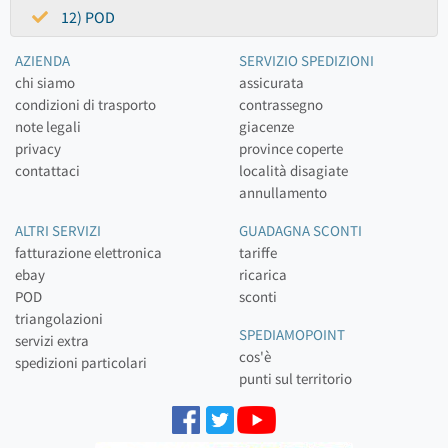
12) POD
AZIENDA
SERVIZIO SPEDIZIONI
chi siamo
assicurata
condizioni di trasporto
contrassegno
note legali
giacenze
privacy
province coperte
contattaci
località disagiate
annullamento
ALTRI SERVIZI
GUADAGNA SCONTI
fatturazione elettronica
tariffe
ebay
ricarica
POD
sconti
triangolazioni
SPEDIAMOPOINT
servizi extra
cos'è
spedizioni particolari
punti sul territorio