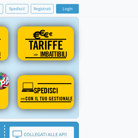
!
Spedisci!
Registrati
Login
€
€
€
€
TARIFFE
O
IMBATTIBILI
SPEDISCI
CON IL TUO GESTIONALE
COLLEGATI ALLE API!