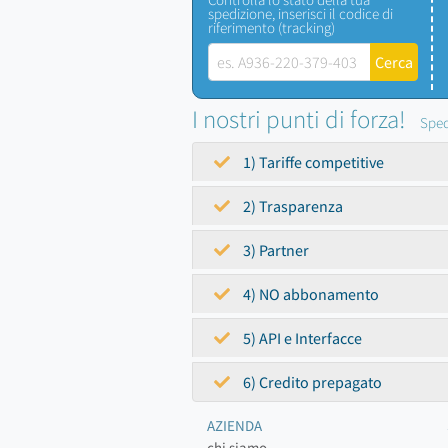
spedizione, inserisci il codice di
riferimento (tracking)
I nostri punti di forza!
Sped
1) Tariffe competitive
2) Trasparenza
3) Partner
4) NO abbonamento
5) API e Interfacce
6) Credito prepagato
AZIENDA
chi siamo