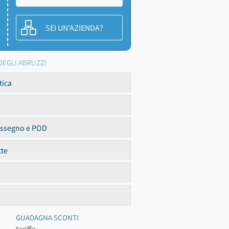
SEI UN'AZIENDA?
O DEGLI ABRUZZI
tica
assegno e POD
tte
GUADAGNA SCONTI
tariffe