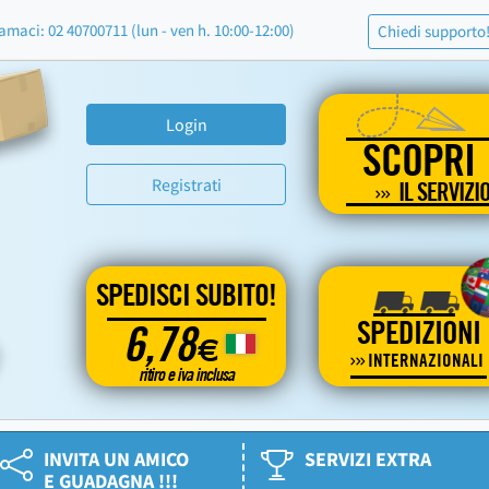
amaci: 02 40700711 (lun - ven h. 10:00-12:00)
Chiedi supporto
Login
SCOPRI
Registrati
IL SERVIZI
SPEDISCI SUBITO!
SPEDIZIONI
6,78
€
INTERNAZIONALI
ritiro e iva inclusa
INVITA UN AMICO
SERVIZI EXTRA
E GUADAGNA !!!