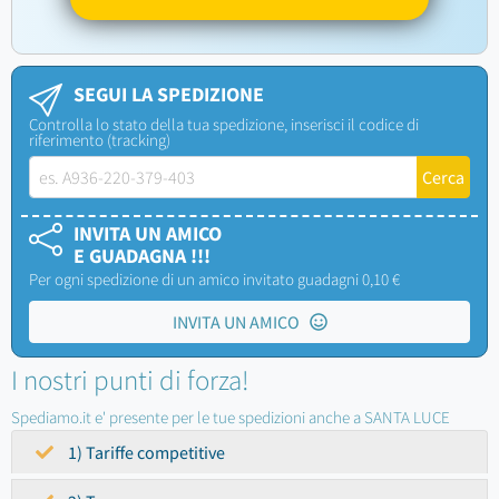
SEGUI LA SPEDIZIONE
Controlla lo stato della tua spedizione, inserisci il codice di
riferimento (tracking)
INVITA UN AMICO
E GUADAGNA !!!
Per ogni spedizione di un amico invitato guadagni 0,10 €
INVITA UN AMICO
I nostri punti di forza!
Spediamo.it e' presente per le tue spedizioni anche a SANTA LUCE
1) Tariffe competitive