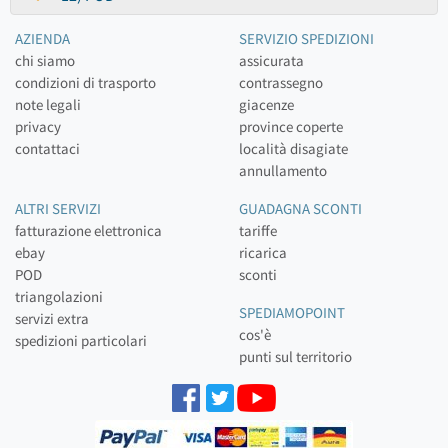
AZIENDA
SERVIZIO SPEDIZIONI
chi siamo
assicurata
condizioni di trasporto
contrassegno
note legali
giacenze
privacy
province coperte
contattaci
località disagiate
annullamento
ALTRI SERVIZI
GUADAGNA SCONTI
fatturazione elettronica
tariffe
ebay
ricarica
POD
sconti
triangolazioni
SPEDIAMOPOINT
servizi extra
cos'è
spedizioni particolari
punti sul territorio