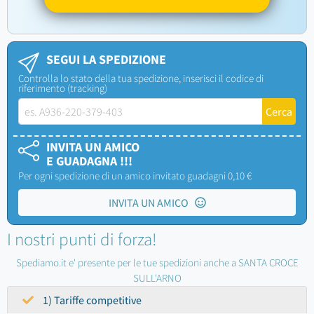
SEGUI LA SPEDIZIONE
Controlla lo stato della tua spedizione, inserisci il codice di
riferimento (tracking)
INVITA UN AMICO
E GUADAGNA !!!
Per ogni spedizione di un amico invitato guadagni 0,10 €
INVITA UN AMICO
I nostri punti di forza!
Spediamo.it e' presente per le tue spedizioni anche a SANTA CROCE
SULL'ARNO
1) Tariffe competitive