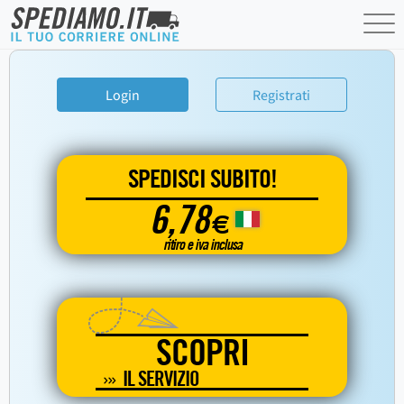
Login
Registrati
SPEDISCI SUBITO!
6,78
€
ritiro e iva inclusa
SCOPRI
IL SERVIZIO