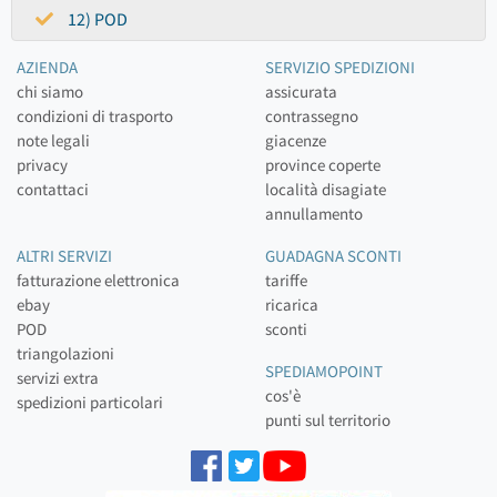
12) POD
AZIENDA
SERVIZIO SPEDIZIONI
chi siamo
assicurata
condizioni di trasporto
contrassegno
note legali
giacenze
privacy
province coperte
contattaci
località disagiate
annullamento
ALTRI SERVIZI
GUADAGNA SCONTI
fatturazione elettronica
tariffe
ebay
ricarica
POD
sconti
triangolazioni
SPEDIAMOPOINT
servizi extra
cos'è
spedizioni particolari
punti sul territorio