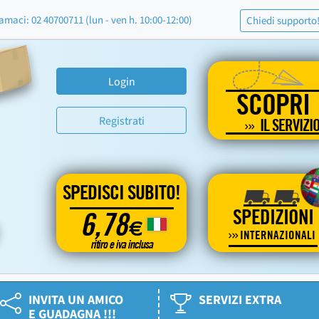
amaci: 02 40700711 (lun - ven h. 10:00-12:00)
Chiedi supporto
Login
SCOPRI
Registrati
IL SERVIZI
SPEDISCI SUBITO!
SPEDIZIONI
6,78
€
INTERNAZIONALI
ritiro e iva inclusa
INVITA UN AMICO
SERVIZI EXTRA
E GUADAGNA !!!