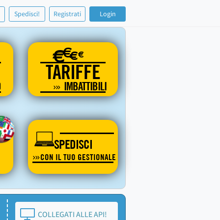
!
Spedisci!
Registrati
Login
€
€
€
€
TARIFFE
O
IMBATTIBILI
SPEDISCI
CON IL TUO GESTIONALE
COLLEGATI ALLE API!