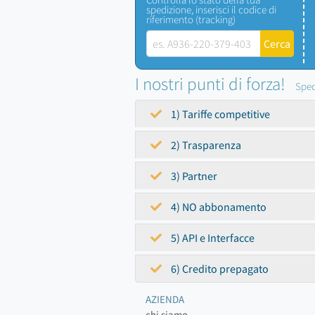
spedizione, inserisci il codice di
riferimento (tracking)
I nostri punti di forza!
Sped
1) Tariffe competitive
2) Trasparenza
3) Partner
4) NO abbonamento
5) API e Interfacce
6) Credito prepagato
AZIENDA
chi siamo