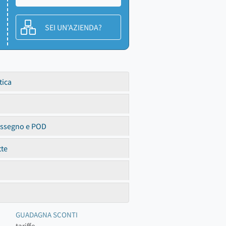
SEI UN'AZIENDA?
tica
assegno e POD
tte
GUADAGNA SCONTI
tariffe