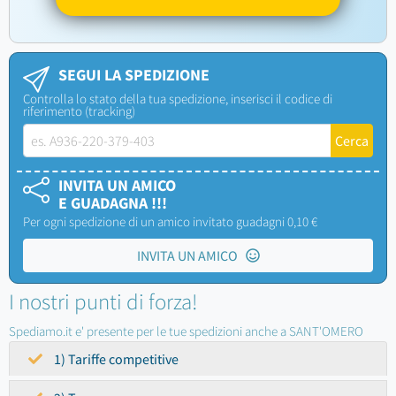
SEGUI LA SPEDIZIONE
Controlla lo stato della tua spedizione, inserisci il codice di
riferimento (tracking)
INVITA UN AMICO
E GUADAGNA !!!
Per ogni spedizione di un amico invitato guadagni 0,10 €
INVITA UN AMICO
I nostri punti di forza!
Spediamo.it e' presente per le tue spedizioni anche a SANT'OMERO
1) Tariffe competitive