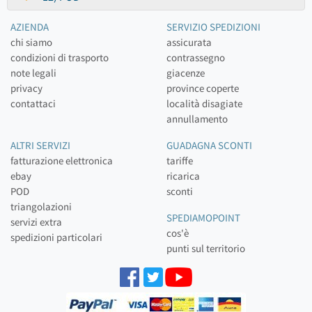
AZIENDA
SERVIZIO SPEDIZIONI
chi siamo
assicurata
condizioni di trasporto
contrassegno
note legali
giacenze
privacy
province coperte
contattaci
località disagiate
annullamento
ALTRI SERVIZI
GUADAGNA SCONTI
fatturazione elettronica
tariffe
ebay
ricarica
POD
sconti
triangolazioni
SPEDIAMOPOINT
servizi extra
cos'è
spedizioni particolari
punti sul territorio