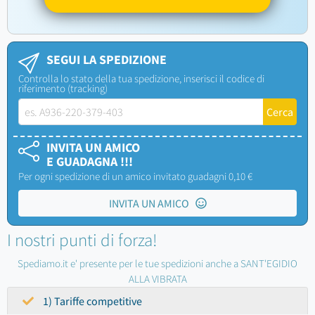
SEGUI LA SPEDIZIONE
Controlla lo stato della tua spedizione, inserisci il codice di
riferimento (tracking)
INVITA UN AMICO
E GUADAGNA !!!
Per ogni spedizione di un amico invitato guadagni 0,10 €
INVITA UN AMICO
I nostri punti di forza!
Spediamo.it e' presente per le tue spedizioni anche a SANT'EGIDIO
ALLA VIBRATA
1) Tariffe competitive