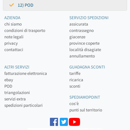
12) POD
AZIENDA
SERVIZIO SPEDIZIONI
chi siamo
assicurata
condizioni di trasporto
contrassegno
note legali
giacenze
privacy
province coperte
contattaci
località disagiate
annullamento
ALTRI SERVIZI
GUADAGNA SCONTI
fatturazione elettronica
tariffe
ebay
ricarica
POD
sconti
triangolazioni
SPEDIAMOPOINT
servizi extra
cos'è
spedizioni particolari
punti sul territorio