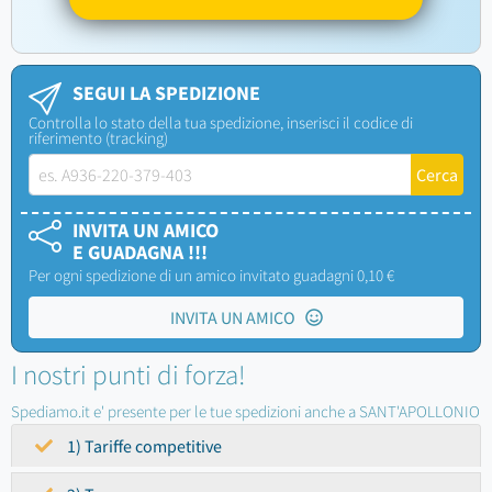
SEGUI LA SPEDIZIONE
Controlla lo stato della tua spedizione, inserisci il codice di
riferimento (tracking)
INVITA UN AMICO
E GUADAGNA !!!
Per ogni spedizione di un amico invitato guadagni 0,10 €
INVITA UN AMICO
I nostri punti di forza!
Spediamo.it e' presente per le tue spedizioni anche a SANT'APOLLONIO
1) Tariffe competitive