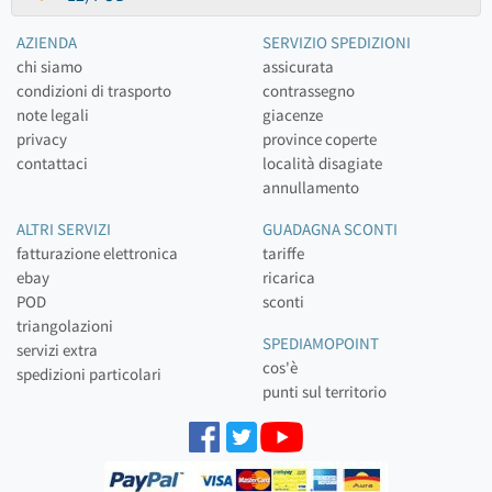
AZIENDA
SERVIZIO SPEDIZIONI
chi siamo
assicurata
condizioni di trasporto
contrassegno
note legali
giacenze
privacy
province coperte
contattaci
località disagiate
annullamento
ALTRI SERVIZI
GUADAGNA SCONTI
fatturazione elettronica
tariffe
ebay
ricarica
POD
sconti
triangolazioni
SPEDIAMOPOINT
servizi extra
cos'è
spedizioni particolari
punti sul territorio