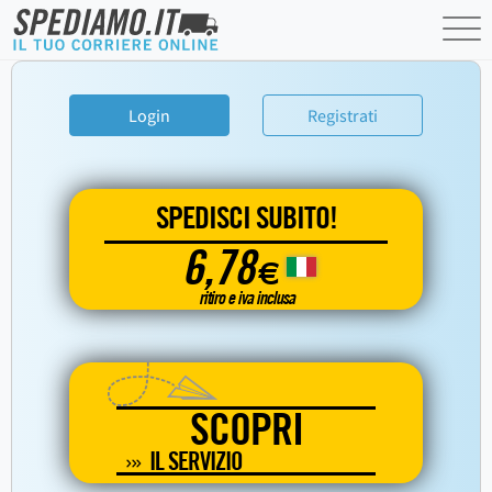
Login
Registrati
SPEDISCI SUBITO!
6,78
€
ritiro e iva inclusa
SCOPRI
IL SERVIZIO