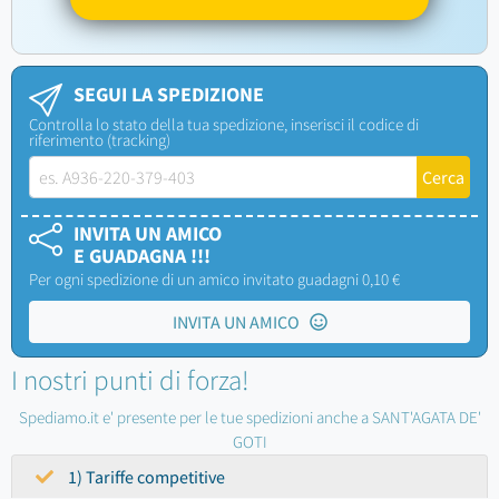
SEGUI LA SPEDIZIONE
Controlla lo stato della tua spedizione, inserisci il codice di
riferimento (tracking)
INVITA UN AMICO
E GUADAGNA !!!
Per ogni spedizione di un amico invitato guadagni 0,10 €
INVITA UN AMICO
I nostri punti di forza!
Spediamo.it e' presente per le tue spedizioni anche a SANT'AGATA DE'
GOTI
1) Tariffe competitive