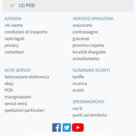
12) POD
AZIENDA
SERVIZIO SPEDIZIONI
chi siamo
assicurata
condizioni di trasporto
contrassegno
note legali
giacenze
privacy
province coperte
contattaci
località disagiate
annullamento
ALTRI SERVIZI
GUADAGNA SCONTI
fatturazione elettronica
tariffe
ebay
ricarica
POD
sconti
triangolazioni
SPEDIAMOPOINT
servizi extra
cos'è
spedizioni particolari
punti sul territorio