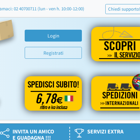
amaci: 02 40700711 (lun - ven h. 10:00-12:00)
Chiedi supporto
Login
SCOPRI
Registrati
IL SERVIZI
SPEDISCI SUBITO!
SPEDIZIONI
6,78
€
INTERNAZIONALI
ritiro e iva inclusa
INVITA UN AMICO
SERVIZI EXTRA
E GUADAGNA !!!