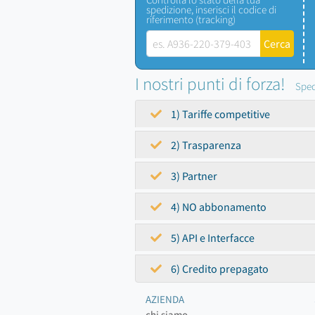
spedizione, inserisci il codice di
riferimento (tracking)
I nostri punti di forza!
Sped
1) Tariffe competitive
2) Trasparenza
3) Partner
4) NO abbonamento
5) API e Interfacce
6) Credito prepagato
AZIENDA
chi siamo