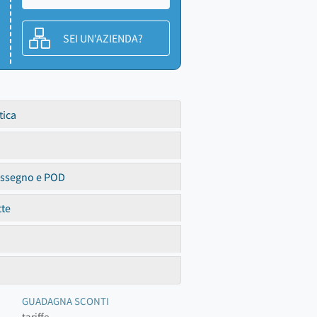
SEI UN'AZIENDA?
tica
assegno e POD
tte
GUADAGNA SCONTI
tariffe