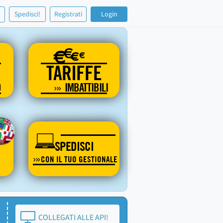
!
Spedisci!
Registrati
Login
€
€
€
€
TARIFFE
O
IMBATTIBILI
SPEDISCI
CON IL TUO GESTIONALE
COLLEGATI ALLE API!