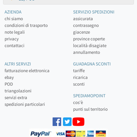
AZIENDA
SERVIZIO SPEDIZIONI
chi siamo
assicurata
condizioni di trasporto
contrassegno
note legali
giacenze
privacy
province coperte
contattaci
località disagiate
annullamento
ALTRI SERVIZI
GUADAGNA SCONTI
fatturazione elettronica
tariffe
ebay
ricarica
POD
sconti
triangolazioni
SPEDIAMOPOINT
servizi extra
cos'è
spedizioni particolari
punti sul territorio