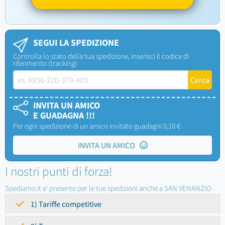
SEGUI LA SPEDIZIONE
Controlla lo stato della tua spedizione, inserisci il codice di
riferimento (tracking)
INVITA UN AMICO
E GUADAGNA !!!
Per ogni spedizione di un amico invitato guadagni 0,10 €
INVITA UN AMICO
I nostri punti di forza!
Spediamo.it e' presente per le tue spedizioni anche a SAN VENANZIO
1) Tariffe competitive