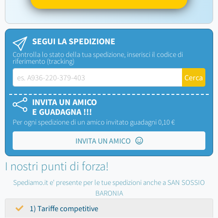
SEGUI LA SPEDIZIONE
Controlla lo stato della tua spedizione, inserisci il codice di
riferimento (tracking)
INVITA UN AMICO
E GUADAGNA !!!
Per ogni spedizione di un amico invitato guadagni 0,10 €
INVITA UN AMICO
I nostri punti di forza!
Spediamo.it e' presente per le tue spedizioni anche a SAN SOSSIO
BARONIA
1) Tariffe competitive