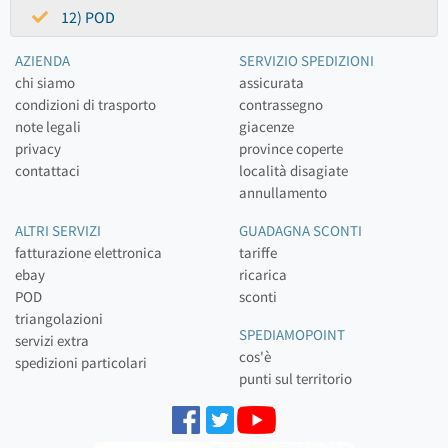
12) POD
AZIENDA
SERVIZIO SPEDIZIONI
chi siamo
assicurata
condizioni di trasporto
contrassegno
note legali
giacenze
privacy
province coperte
contattaci
località disagiate
annullamento
ALTRI SERVIZI
GUADAGNA SCONTI
fatturazione elettronica
tariffe
ebay
ricarica
POD
sconti
triangolazioni
SPEDIAMOPOINT
servizi extra
cos'è
spedizioni particolari
punti sul territorio