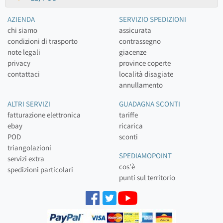
AZIENDA
SERVIZIO SPEDIZIONI
chi siamo
assicurata
condizioni di trasporto
contrassegno
note legali
giacenze
privacy
province coperte
contattaci
località disagiate
annullamento
ALTRI SERVIZI
GUADAGNA SCONTI
fatturazione elettronica
tariffe
ebay
ricarica
POD
sconti
triangolazioni
SPEDIAMOPOINT
servizi extra
cos'è
spedizioni particolari
punti sul territorio