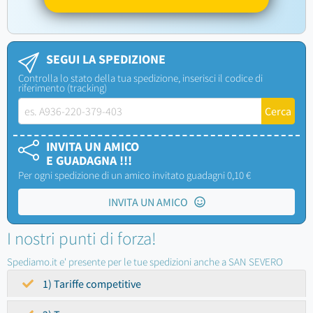
SEGUI LA SPEDIZIONE
Controlla lo stato della tua spedizione, inserisci il codice di
riferimento (tracking)
INVITA UN AMICO
E GUADAGNA !!!
Per ogni spedizione di un amico invitato guadagni 0,10 €
INVITA UN AMICO
I nostri punti di forza!
Spediamo.it e' presente per le tue spedizioni anche a SAN SEVERO
1) Tariffe competitive