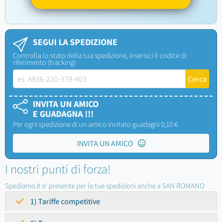
SEGUI LA SPEDIZIONE
Controlla lo stato della tua spedizione, inserisci il codice di
riferimento (tracking)
INVITA UN AMICO
E GUADAGNA !!!
Per ogni spedizione di un amico invitato guadagni 0,10 €
INVITA UN AMICO
I nostri punti di forza!
Spediamo.it e' presente per le tue spedizioni anche a SAN ROMANO
1) Tariffe competitive