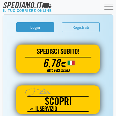
Login
Registrati
SPEDISCI SUBITO!
6,78
€
ritiro e iva inclusa
SCOPRI
IL SERVIZIO