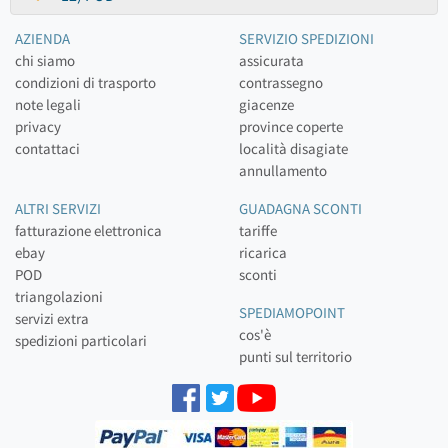
AZIENDA
SERVIZIO SPEDIZIONI
chi siamo
assicurata
condizioni di trasporto
contrassegno
note legali
giacenze
privacy
province coperte
contattaci
località disagiate
annullamento
ALTRI SERVIZI
GUADAGNA SCONTI
fatturazione elettronica
tariffe
ebay
ricarica
POD
sconti
triangolazioni
SPEDIAMOPOINT
servizi extra
cos'è
spedizioni particolari
punti sul territorio