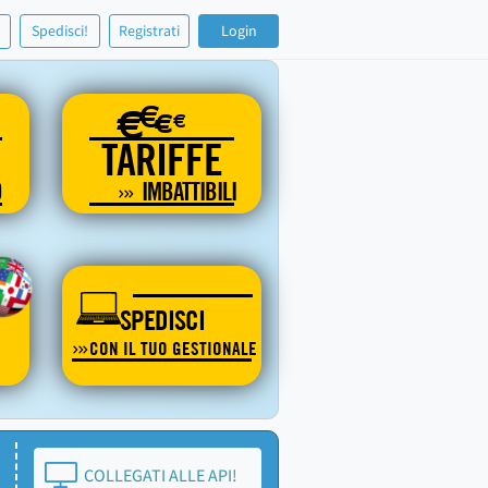
!
Spedisci!
Registrati
Login
€
€
€
€
TARIFFE
O
IMBATTIBILI
SPEDISCI
CON IL TUO GESTIONALE
COLLEGATI ALLE API!