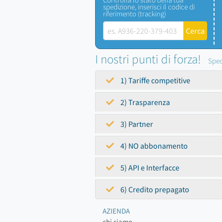
spedizione, inserisci il codice di
riferimento (tracking)
I nostri punti di forza!
Sped
1) Tariffe competitive
2) Trasparenza
3) Partner
4) NO abbonamento
5) API e Interfacce
6) Credito prepagato
AZIENDA
chi siamo