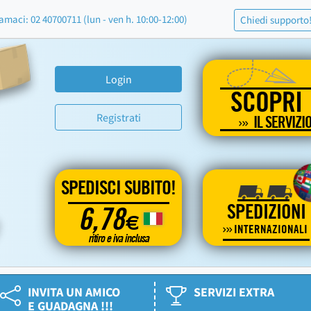
amaci: 02 40700711 (lun - ven h. 10:00-12:00)
Chiedi supporto
Login
SCOPRI
Registrati
IL SERVIZI
SPEDISCI SUBITO!
SPEDIZIONI
6,78
€
INTERNAZIONALI
ritiro e iva inclusa
INVITA UN AMICO
SERVIZI EXTRA
E GUADAGNA !!!