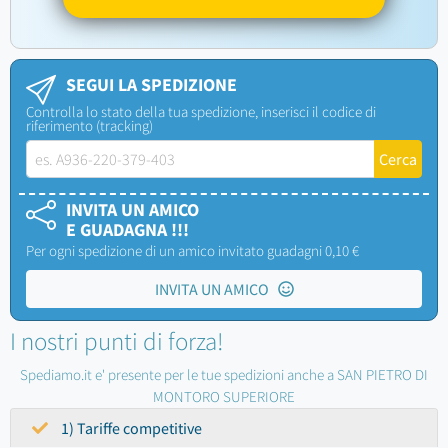
SEGUI LA SPEDIZIONE
Controlla lo stato della tua spedizione, inserisci il codice di
riferimento (tracking)
INVITA UN AMICO
E GUADAGNA !!!
Per ogni spedizione di un amico invitato guadagni 0,10 €
INVITA UN AMICO
I nostri punti di forza!
Spediamo.it e' presente per le tue spedizioni anche a SAN PIETRO DI
MONTORO SUPERIORE
1) Tariffe competitive