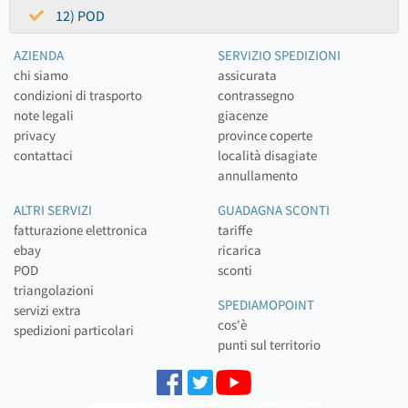
12) POD
AZIENDA
SERVIZIO SPEDIZIONI
chi siamo
assicurata
condizioni di trasporto
contrassegno
note legali
giacenze
privacy
province coperte
contattaci
località disagiate
annullamento
ALTRI SERVIZI
GUADAGNA SCONTI
fatturazione elettronica
tariffe
ebay
ricarica
POD
sconti
triangolazioni
SPEDIAMOPOINT
servizi extra
cos'è
spedizioni particolari
punti sul territorio