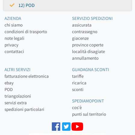
12) POD
AZIENDA
SERVIZIO SPEDIZIONI
chi siamo
assicurata
condizioni di trasporto
contrassegno
note legali
giacenze
privacy
province coperte
contattaci
località disagiate
annullamento
ALTRI SERVIZI
GUADAGNA SCONTI
fatturazione elettronica
tariffe
ebay
ricarica
POD
sconti
triangolazioni
SPEDIAMOPOINT
servizi extra
cos'è
spedizioni particolari
punti sul territorio