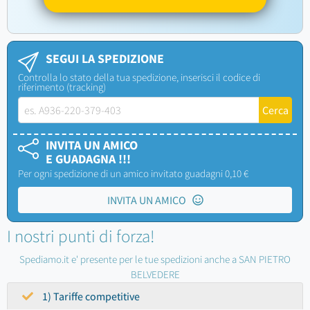
SEGUI LA SPEDIZIONE
Controlla lo stato della tua spedizione, inserisci il codice di
riferimento (tracking)
INVITA UN AMICO
E GUADAGNA !!!
Per ogni spedizione di un amico invitato guadagni 0,10 €
INVITA UN AMICO
I nostri punti di forza!
Spediamo.it e' presente per le tue spedizioni anche a SAN PIETRO
BELVEDERE
1) Tariffe competitive