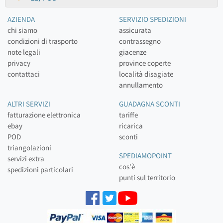
AZIENDA
SERVIZIO SPEDIZIONI
chi siamo
assicurata
condizioni di trasporto
contrassegno
note legali
giacenze
privacy
province coperte
contattaci
località disagiate
annullamento
ALTRI SERVIZI
GUADAGNA SCONTI
fatturazione elettronica
tariffe
ebay
ricarica
POD
sconti
triangolazioni
SPEDIAMOPOINT
servizi extra
cos'è
spedizioni particolari
punti sul territorio