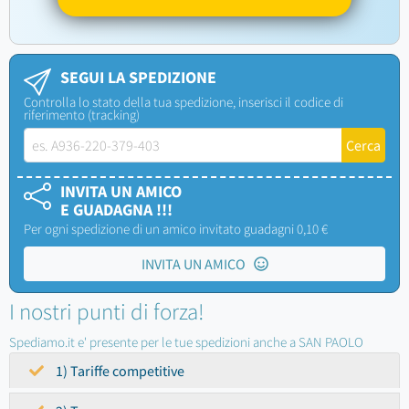
SEGUI LA SPEDIZIONE
Controlla lo stato della tua spedizione, inserisci il codice di
riferimento (tracking)
INVITA UN AMICO
E GUADAGNA !!!
Per ogni spedizione di un amico invitato guadagni 0,10 €
INVITA UN AMICO
I nostri punti di forza!
Spediamo.it e' presente per le tue spedizioni anche a SAN PAOLO
1) Tariffe competitive