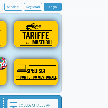
!
Spedisci!
Registrati
Login
€
€
€
€
TARIFFE
O
IMBATTIBILI
SPEDISCI
CON IL TUO GESTIONALE
COLLEGATI ALLE API!