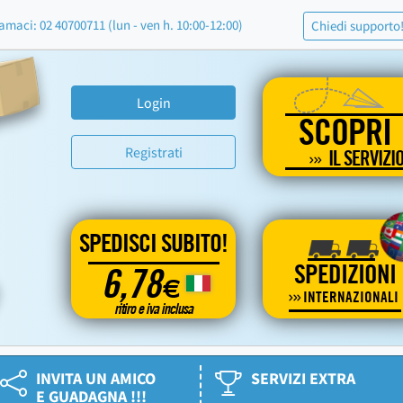
amaci: 02 40700711 (lun - ven h. 10:00-12:00)
Chiedi supporto
Login
SCOPRI
Registrati
IL SERVIZI
SPEDISCI SUBITO!
SPEDIZIONI
6,78
€
INTERNAZIONALI
ritiro e iva inclusa
INVITA UN AMICO
SERVIZI EXTRA
E GUADAGNA !!!