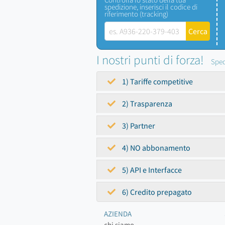
spedizione, inserisci il codice di
riferimento (tracking)
I nostri punti di forza!
Sped
1) Tariffe competitive
2) Trasparenza
3) Partner
4) NO abbonamento
5) API e Interfacce
6) Credito prepagato
AZIENDA
chi siamo