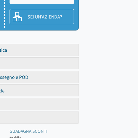
SEI UN'AZIENDA?
tica
assegno e POD
tte
GUADAGNA SCONTI
tariffe