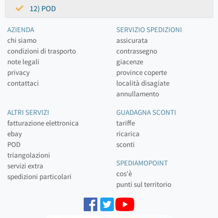
12) POD
AZIENDA
SERVIZIO SPEDIZIONI
chi siamo
assicurata
condizioni di trasporto
contrassegno
note legali
giacenze
privacy
province coperte
contattaci
località disagiate
annullamento
ALTRI SERVIZI
GUADAGNA SCONTI
fatturazione elettronica
tariffe
ebay
ricarica
POD
sconti
triangolazioni
SPEDIAMOPOINT
servizi extra
cos'è
spedizioni particolari
punti sul territorio