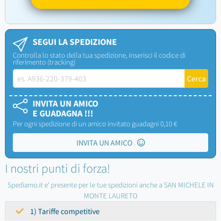
SEGUI LA SPEDIZIONE
Controlla lo stato della tua spedizione, inserisci il codice di
riferimento (tracking)
INVITA UN AMICO
E GUADAGNA !!!
Per ogni spedizione di un amico invitato guadagni 0,10 €
INVITA UN AMICO
I nostri punti di forza!
Spediamo.it e' presente per le tue spedizioni anche a SAN MICHELE IN
MONTE LAURETO
1) Tariffe competitive