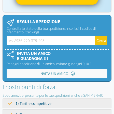
SEGUI LA SPEDIZIONE
Controlla lo stato della tua spedizione, inserisci il codice di
riferimento (tracking)
INVITA UN AMICO
E GUADAGNA !!!
Per ogni spedizione di un amico invitato guadagni 0,10 €
INVITA UN AMICO
I nostri punti di forza!
Spediamo.it e' presente per le tue spedizioni anche a SAN MENAIO
1) Tariffe competitive