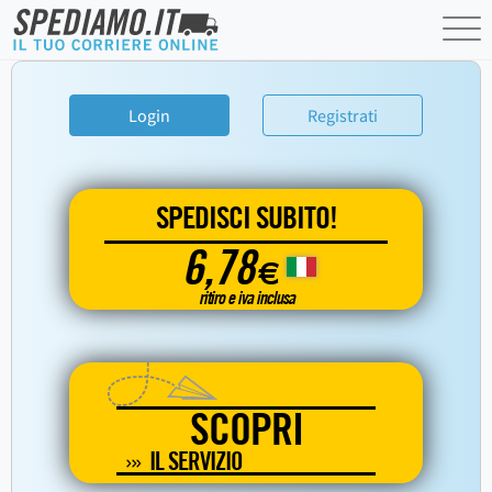
Login
Registrati
SPEDISCI SUBITO!
6,78
€
ritiro e iva inclusa
SCOPRI
IL SERVIZIO