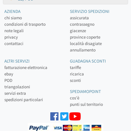
AZIENDA
SERVIZIO SPEDIZIONI
chi siamo
assicurata
condizioni di trasporto
contrassegno
note legali
giacenze
privacy
province coperte
contattaci
località disagiate
annullamento
ALTRI SERVIZI
GUADAGNA SCONTI
fatturazione elettronica
tariffe
ebay
ricarica
POD
sconti
triangolazioni
SPEDIAMOPOINT
servizi extra
cos'è
spedizioni particolari
punti sul territorio