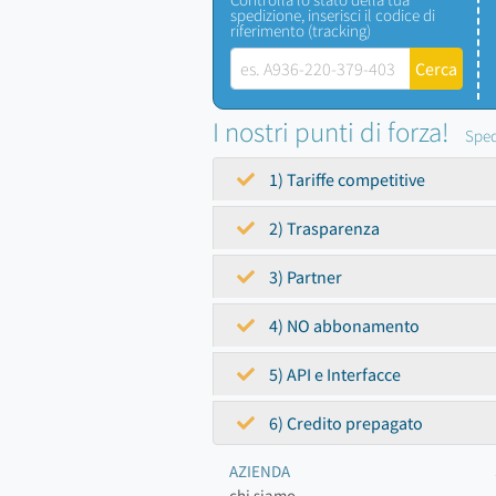
spedizione, inserisci il codice di
riferimento (tracking)
I nostri punti di forza!
Sped
1) Tariffe competitive
2) Trasparenza
3) Partner
4) NO abbonamento
5) API e Interfacce
6) Credito prepagato
AZIENDA
chi siamo