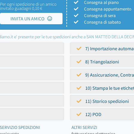
Consegna al piano
Per ogni spedizione di un amico
invitato guadagni 0,10 €
Consegna appuntamento
Consegna di sera
INVITA UN AMICO
Consegna di sabato
iamo.it e' presente per le tue spedizioni anche a SAN MATTEO DELLA DEC
7) Importazione automa
8) Triangolazioni
9) Assicurazione, Contr
10) Stampa le tue etiche
11) Storico spedizioni
12) POD
SERVIZIO SPEDIZIONI
ALTRI SERVIZI
assicurata
fatturazione elettronica