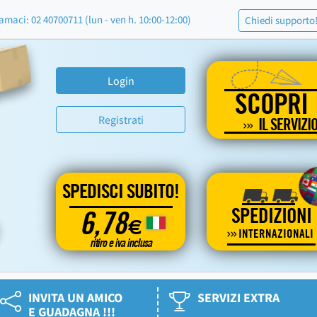
amaci: 02 40700711 (lun - ven h. 10:00-12:00)
Chiedi supporto
Login
SCOPRI
Registrati
IL SERVIZI
SPEDISCI SUBITO!
SPEDIZIONI
6,78
€
INTERNAZIONALI
ritiro e iva inclusa
INVITA UN AMICO
SERVIZI EXTRA
E GUADAGNA !!!