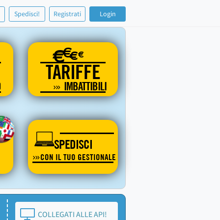
!
Spedisci!
Registrati
Login
€
€
€
€
TARIFFE
O
IMBATTIBILI
SPEDISCI
CON IL TUO GESTIONALE
COLLEGATI ALLE API!