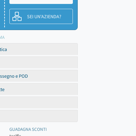
SEI UN'AZIENDA?
IMA
tica
assegno e POD
tte
GUADAGNA SCONTI
tariffe