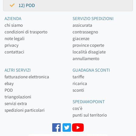
12) POD
AZIENDA
SERVIZIO SPEDIZIONI
chi siamo
assicurata
condizioni di trasporto
contrassegno
note legali
giacenze
privacy
province coperte
contattaci
località disagiate
annullamento
ALTRI SERVIZI
GUADAGNA SCONTI
fatturazione elettronica
tariffe
ebay
ricarica
POD
sconti
triangolazioni
SPEDIAMOPOINT
servizi extra
cos'è
spedizioni particolari
punti sul territorio