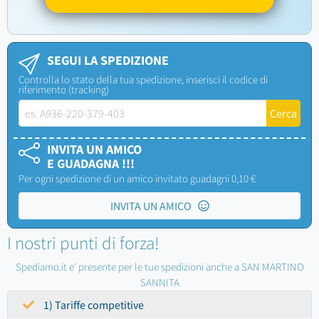
SEGUI LA SPEDIZIONE
Controlla lo stato della tua spedizione, inserisci il codice di
riferimento (tracking)
INVITA UN AMICO
E GUADAGNA !!!
Per ogni spedizione di un amico invitato guadagni 0,10 €
INVITA UN AMICO
I nostri punti di forza!
Spediamo.it e' presente per le tue spedizioni anche a SAN MARTINO
SANNITA
1) Tariffe competitive