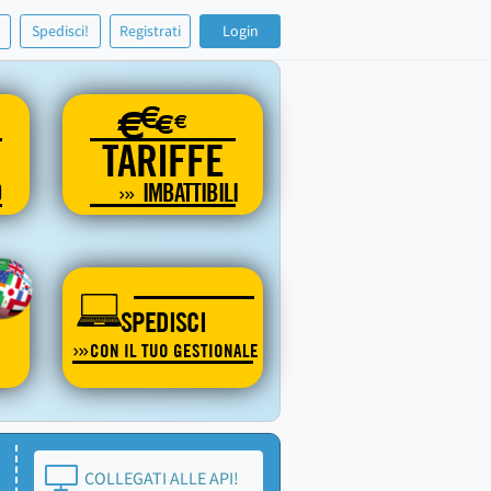
!
Spedisci!
Registrati
Login
€
€
€
€
TARIFFE
O
IMBATTIBILI
SPEDISCI
CON IL TUO GESTIONALE
COLLEGATI ALLE API!