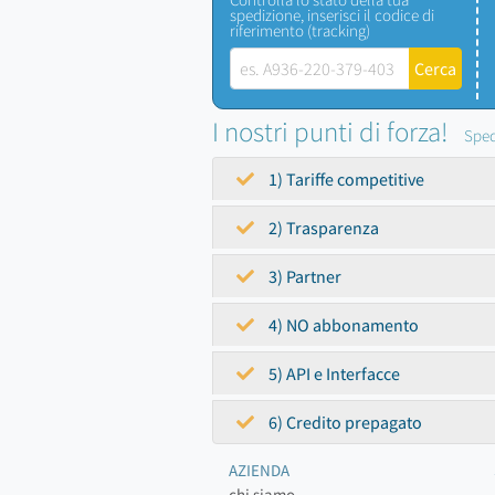
spedizione, inserisci il codice di
riferimento (tracking)
I nostri punti di forza!
Sped
1) Tariffe competitive
2) Trasparenza
3) Partner
4) NO abbonamento
5) API e Interfacce
6) Credito prepagato
AZIENDA
chi siamo