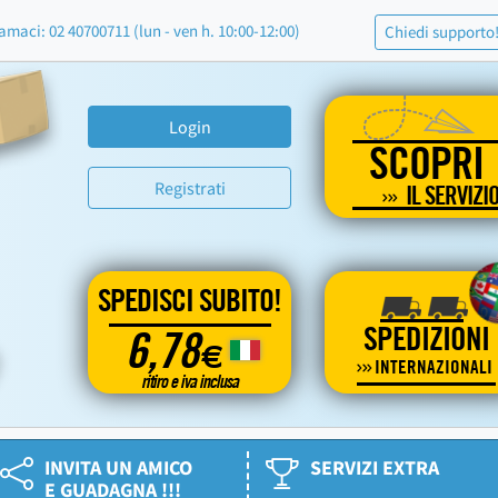
amaci: 02 40700711 (lun - ven h. 10:00-12:00)
Chiedi supporto
Login
SCOPRI
Registrati
IL SERVIZI
SPEDISCI SUBITO!
SPEDIZIONI
6,78
€
INTERNAZIONALI
ritiro e iva inclusa
INVITA UN AMICO
SERVIZI EXTRA
E GUADAGNA !!!