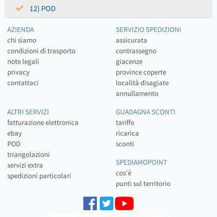
12) POD
AZIENDA
SERVIZIO SPEDIZIONI
chi siamo
assicurata
condizioni di trasporto
contrassegno
note legali
giacenze
privacy
province coperte
contattaci
località disagiate
annullamento
ALTRI SERVIZI
GUADAGNA SCONTI
fatturazione elettronica
tariffe
ebay
ricarica
POD
sconti
triangolazioni
SPEDIAMOPOINT
servizi extra
cos'è
spedizioni particolari
punti sul territorio