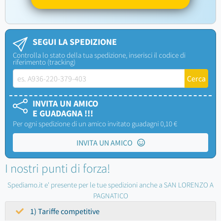
SEGUI LA SPEDIZIONE
Controlla lo stato della tua spedizione, inserisci il codice di
riferimento (tracking)
INVITA UN AMICO
E GUADAGNA !!!
Per ogni spedizione di un amico invitato guadagni 0,10 €
INVITA UN AMICO
I nostri punti di forza!
Spediamo.it e' presente per le tue spedizioni anche a SAN LORENZO A
PAGNATICO
1) Tariffe competitive