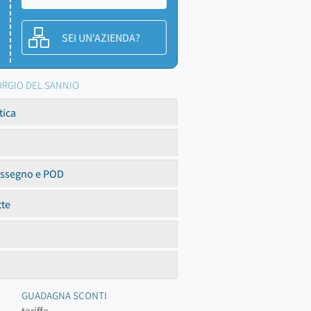
SEI UN'AZIENDA?
GIORGIO DEL SANNIO
tica
assegno e POD
tte
GUADAGNA SCONTI
tariffe