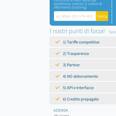
spedizione, inserisci il codice di
riferimento (tracking)
I nostri punti di forza!
Sped
1) Tariffe competitive
2) Trasparenza
3) Partner
4) NO abbonamento
5) API e Interfacce
6) Credito prepagato
AZIENDA
chi siamo