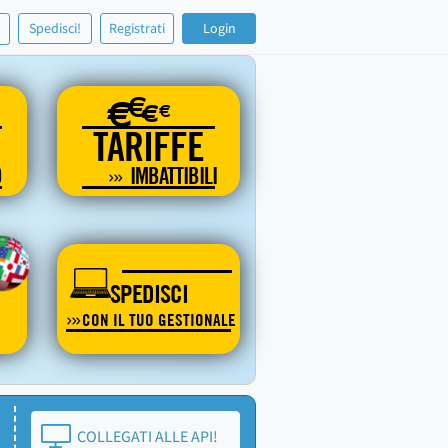
!
Spedisci!
Registrati
Login
€
€
€
€
TARIFFE
O
IMBATTIBILI
SPEDISCI
CON IL TUO GESTIONALE
COLLEGATI ALLE API!