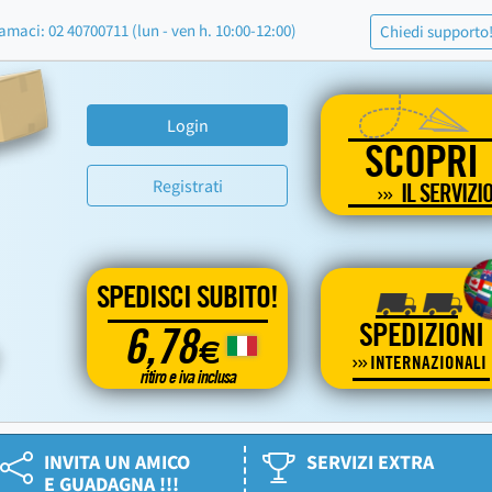
amaci: 02 40700711 (lun - ven h. 10:00-12:00)
Chiedi supporto
Login
SCOPRI
Registrati
IL SERVIZI
SPEDISCI SUBITO!
SPEDIZIONI
6,78
€
INTERNAZIONALI
ritiro e iva inclusa
INVITA UN AMICO
SERVIZI EXTRA
E GUADAGNA !!!