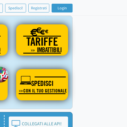
!
Spedisci!
Registrati
Login
€
€
€
€
TARIFFE
O
IMBATTIBILI
SPEDISCI
CON IL TUO GESTIONALE
COLLEGATI ALLE API!