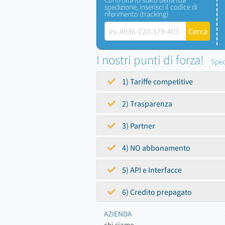
spedizione, inserisci il codice di
riferimento (tracking)
I nostri punti di forza!
Sped
1) Tariffe competitive
2) Trasparenza
3) Partner
4) NO abbonamento
5) API e Interfacce
6) Credito prepagato
AZIENDA
chi siamo