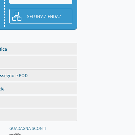
SEI UN'AZIENDA?
tica
assegno e POD
tte
GUADAGNA SCONTI
tariffe