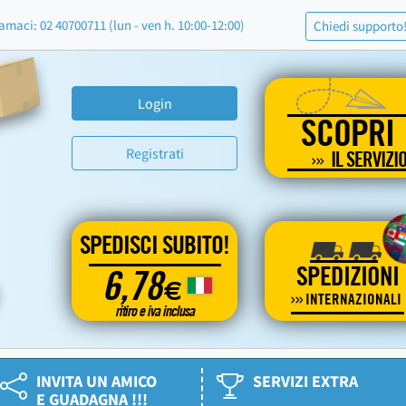
amaci: 02 40700711 (lun - ven h. 10:00-12:00)
Chiedi supporto
Login
SCOPRI
Registrati
IL SERVIZI
SPEDISCI SUBITO!
SPEDIZIONI
6,78
€
INTERNAZIONALI
ritiro e iva inclusa
INVITA UN AMICO
SERVIZI EXTRA
E GUADAGNA !!!