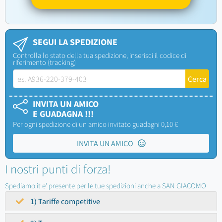
SEGUI LA SPEDIZIONE
Controlla lo stato della tua spedizione, inserisci il codice di
riferimento (tracking)
INVITA UN AMICO
E GUADAGNA !!!
Per ogni spedizione di un amico invitato guadagni 0,10 €
INVITA UN AMICO
I nostri punti di forza!
Spediamo.it e' presente per le tue spedizioni anche a SAN GIACOMO
1) Tariffe competitive