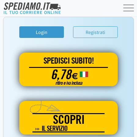
Login
Registrati
SPEDISCI SUBITO!
6,78
€
ritiro e iva inclusa
SCOPRI
IL SERVIZIO