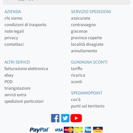
AZIENDA
SERVIZIO SPEDIZIONI
chi siamo
assicurata
condizioni di trasporto
contrassegno
note legali
giacenze
privacy
province coperte
contattaci
località disagiate
annullamento
ALTRI SERVIZI
GUADAGNA SCONTI
fatturazione elettronica
tariffe
ebay
ricarica
POD
sconti
triangolazioni
SPEDIAMOPOINT
servizi extra
cos'è
spedizioni particolari
punti sul territorio