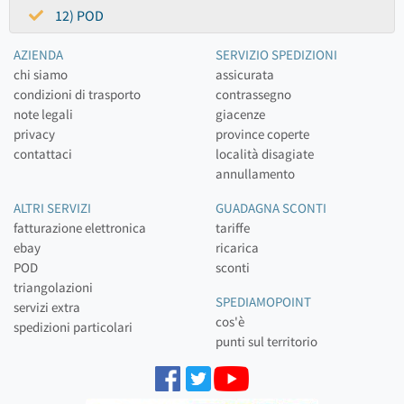
12) POD
AZIENDA
SERVIZIO SPEDIZIONI
chi siamo
assicurata
condizioni di trasporto
contrassegno
note legali
giacenze
privacy
province coperte
contattaci
località disagiate
annullamento
ALTRI SERVIZI
GUADAGNA SCONTI
fatturazione elettronica
tariffe
ebay
ricarica
POD
sconti
triangolazioni
SPEDIAMOPOINT
servizi extra
cos'è
spedizioni particolari
punti sul territorio