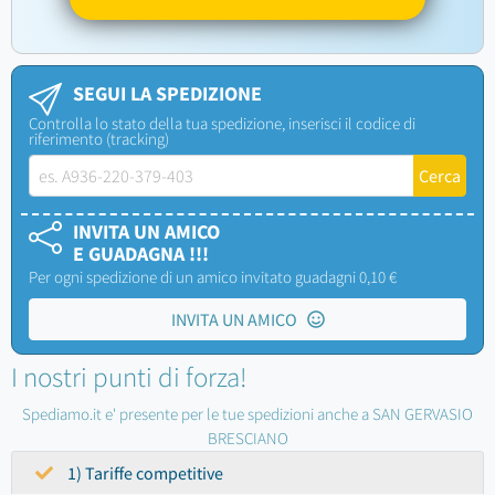
SEGUI LA SPEDIZIONE
Controlla lo stato della tua spedizione, inserisci il codice di
riferimento (tracking)
INVITA UN AMICO
E GUADAGNA !!!
Per ogni spedizione di un amico invitato guadagni 0,10 €
INVITA UN AMICO
I nostri punti di forza!
Spediamo.it e' presente per le tue spedizioni anche a SAN GERVASIO
BRESCIANO
1) Tariffe competitive