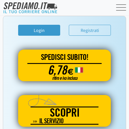
Login
Registrati
SPEDISCI SUBITO!
6,78
€
ritiro e iva inclusa
SCOPRI
IL SERVIZIO