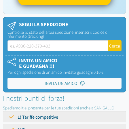
SEGUI LA SPEDIZIONE
Controlla lo stato della tua spedizione, inserisci il codice di
riferimento (tracking)
INVITA UN AMICO
E GUADAGNA !!!
Per ogni spedizione di un amico invitato guadagni 0,10 €
INVITA UN AMICO
I nostri punti di forza!
Spediamo.it e' presente per le tue spedizioni anche a SAN GALLO
1) Tariffe competitive