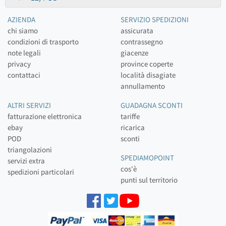
AZIENDA
SERVIZIO SPEDIZIONI
chi siamo
assicurata
condizioni di trasporto
contrassegno
note legali
giacenze
privacy
province coperte
contattaci
località disagiate
annullamento
ALTRI SERVIZI
GUADAGNA SCONTI
fatturazione elettronica
tariffe
ebay
ricarica
POD
sconti
triangolazioni
SPEDIAMOPOINT
servizi extra
cos'è
spedizioni particolari
punti sul territorio