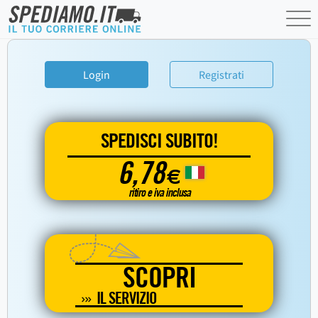
Login
Registrati
SPEDISCI SUBITO!
6,78
€
ritiro e iva inclusa
SCOPRI
IL SERVIZIO