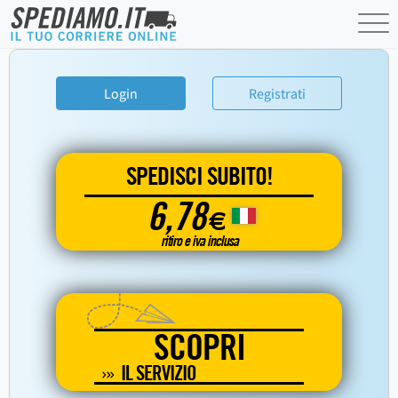
Login
Registrati
SPEDISCI SUBITO!
6,78
€
ritiro e iva inclusa
SCOPRI
IL SERVIZIO