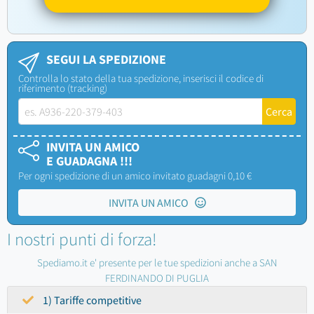
SEGUI LA SPEDIZIONE
Controlla lo stato della tua spedizione, inserisci il codice di
riferimento (tracking)
INVITA UN AMICO
E GUADAGNA !!!
Per ogni spedizione di un amico invitato guadagni 0,10 €
INVITA UN AMICO
I nostri punti di forza!
Spediamo.it e' presente per le tue spedizioni anche a SAN
FERDINANDO DI PUGLIA
1) Tariffe competitive