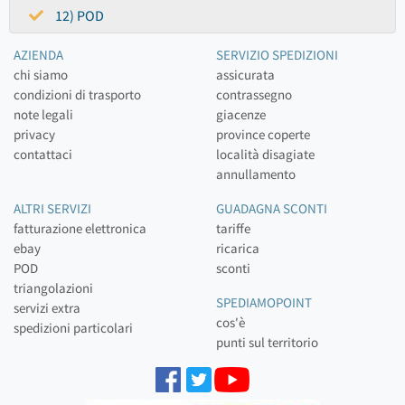
12) POD
AZIENDA
SERVIZIO SPEDIZIONI
chi siamo
assicurata
condizioni di trasporto
contrassegno
note legali
giacenze
privacy
province coperte
contattaci
località disagiate
annullamento
ALTRI SERVIZI
GUADAGNA SCONTI
fatturazione elettronica
tariffe
ebay
ricarica
POD
sconti
triangolazioni
SPEDIAMOPOINT
servizi extra
cos'è
spedizioni particolari
punti sul territorio