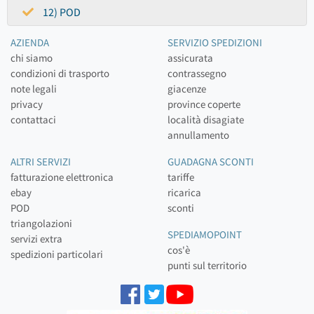
12) POD
AZIENDA
SERVIZIO SPEDIZIONI
chi siamo
assicurata
condizioni di trasporto
contrassegno
note legali
giacenze
privacy
province coperte
contattaci
località disagiate
annullamento
ALTRI SERVIZI
GUADAGNA SCONTI
fatturazione elettronica
tariffe
ebay
ricarica
POD
sconti
triangolazioni
SPEDIAMOPOINT
servizi extra
cos'è
spedizioni particolari
punti sul territorio