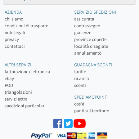
AZIENDA
SERVIZIO SPEDIZIONI
chi siamo
assicurata
condizioni di trasporto
contrassegno
note legali
giacenze
privacy
province coperte
contattaci
località disagiate
annullamento
ALTRI SERVIZI
GUADAGNA SCONTI
fatturazione elettronica
tariffe
ebay
ricarica
POD
sconti
triangolazioni
SPEDIAMOPOINT
servizi extra
cos'è
spedizioni particolari
punti sul territorio