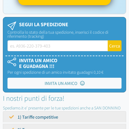
SEGUI LA SPEDIZIONE
Controlla lo stato della tua spedizione, inserisci il codice di
riferimento (tracking)
INVITA UN AMICO
E GUADAGNA !!!
Per ogni spedizione di un amico invitato guadagni 0,10 €
INVITA UN AMICO
I nostri punti di forza!
Spediamo.it e' presente per le tue spedizioni anche a SAN DONNINO
1) Tariffe competitive